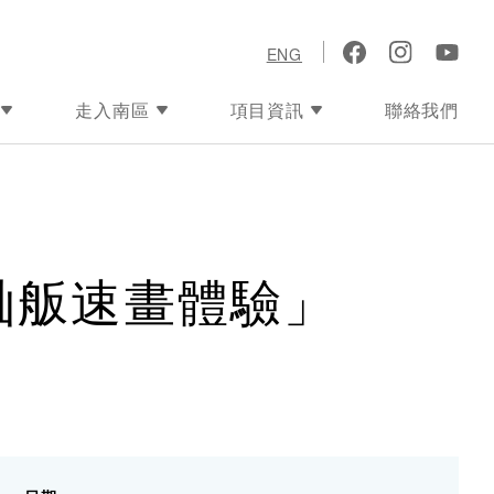
ENG
走入南區
項目資訊
聯絡我們
舢舨速畫體驗」