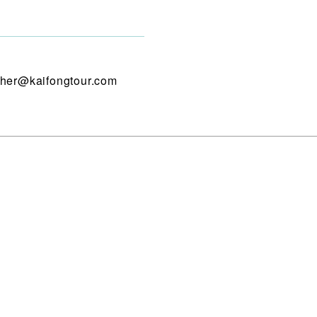
her@kaifongtour.com