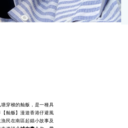
風塘穿梭的舢舨，是一種具
搭【舢舨】漫遊香港仔避風
說漁民在南區起錨小故事及