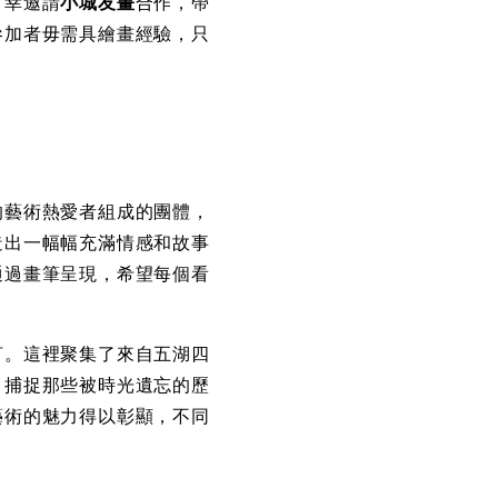
有幸邀請
小城友畫
合作，帶
參加者毋需具繪畫經驗，只
的藝術熱愛者組成的團體，
造出一幅幅充滿情感和故事
通過畫筆呈現，希望每個看
。
言。這裡聚集了來自五湖四
，捕捉那些被時光遺忘的歷
藝術的魅力得以彰顯，不同