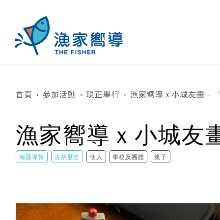
首頁
›
參加活動
›
現正舉行
›
漁家嚮導ｘ小城友畫 –
漁家嚮導ｘ小城友畫
南區導賞
古蹟歷史
個人
學校及團體
親子