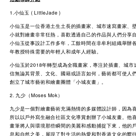
1.小仙玉 ( LittleJade )
小仙玉是一位香港土生土長的插畫家、城市速寫畫家、
小就對繪畫非常狂熱，喜歡透過自己的作品與人們分享
小仙玉從事設計工作多年，工餘時間在非牟利組織舉辦各
年教授特殊需要的年輕人和成年人經驗。
小仙玉於2018年轉型成為全職畫家，專注於插畫、城
信無論其背景、文化、國籍或語言如何，藝術都可使人們
創立了城市藝術和繪畫團體「小城友畫」。
2. 九少（Moses Mok）
九少是一個對繪畫藝術充滿熱情的多媒體設計師，因為
所以以戶外寫生融合社區文化導賞創辦了小城友畫。他
畫筆將人與環境那些瞬間的美麗和感動捕捉下來，他的
息和自然之美，展現了對生活的熱愛和對香港文化的嚮