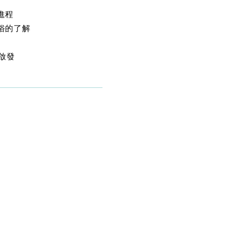
進程
俗的了解
啟發