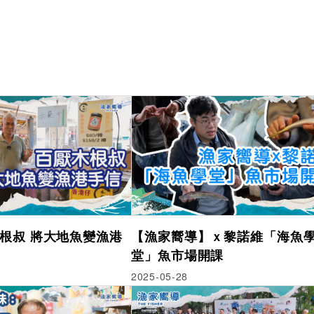
根叔 將大地魚變漁港
【漁家嚮導】ｘ黎諾維「海魚
堂」魚市場開課
2025-05-28