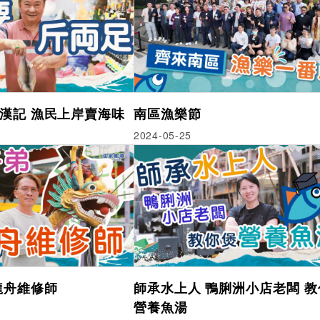
漢記 漁民上岸賣海味
南區漁樂節
2024-05-25
龍舟維修師
師承水上人 鴨脷洲小店老闆 教
營養魚湯